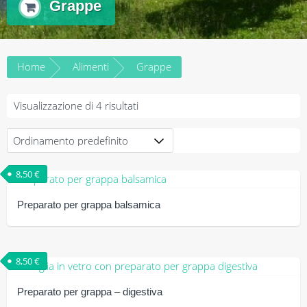
Grappe
Home
Alimenti
Grappe
Visualizzazione di 4 risultati
8,50
€
Preparato per grappa balsamica
Questo
prodotto
8,50
€
ha
più
Preparato per grappa – digestiva
varianti.