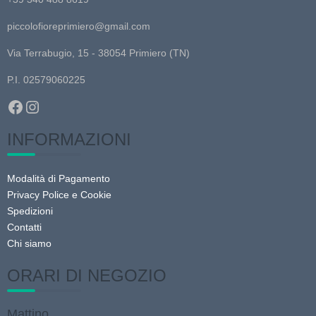
opzioni
prodotto
possono
piccolofioreprimiero@gmail.com
essere
scelte
Via Terrabugio, 15 - 38054 Primiero (TN)
nella
P.I. 02579060225
pagina
Facebook
Instagram
del
prodotto
INFORMAZIONI
Modalità di Pagamento
Privacy Police e Cookie
Spedizioni
Contatti
Chi siamo
ORARI DI NEGOZIO
Mattino