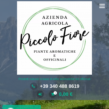
Salta
al
contenuto
Prodotti naturali a base di erbe aromatiche ed officinali
+39 340 488 8619
0,00
€
0