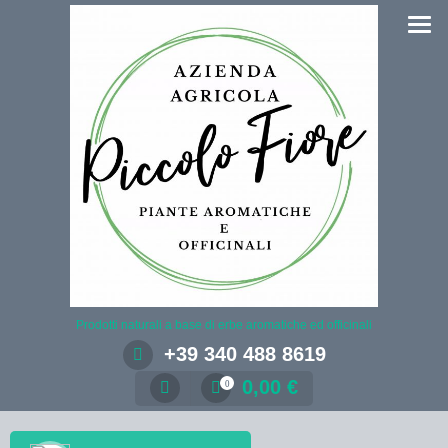
Salta
al
contenuto
Prodotti naturali a base di erbe aromatiche ed officinali
+39 340 488 8619
0,00
€
0