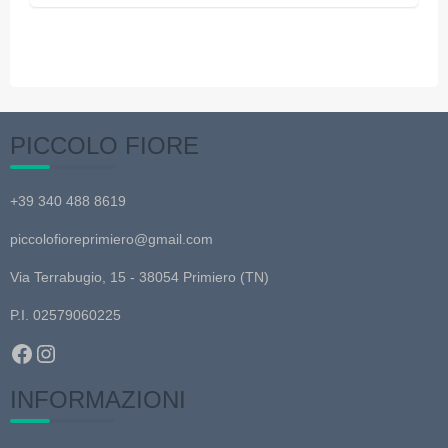
PICCOLO FIORE
+39 340 488 8619
piccolofioreprimiero@gmail.com
Via Terrabugio, 15 - 38054 Primiero (TN)
P.I. 02579060225
Facebook
Instagram
INFORMAZIONI