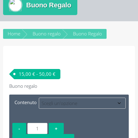
Buono Regalo
Home
Buono regalo
Buono Regalo
Fascia di prezzo: da 15,00 € a 50,00 €
15,00
€
-
50,00
€
Buono regalo
Contenuto
Buono
Regalo