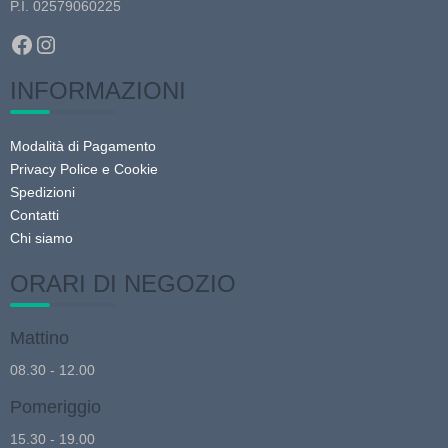
P.I. 02579060225
del
prodotto
Facebook
Instagram
INFORMAZIONI
Modalità di Pagamento
Privacy Police e Cookie
Spedizioni
Contatti
Chi siamo
ORARI DI NEGOZIO
Mattino
08.30 - 12.00
Pomeriggio
15.30 - 19.00