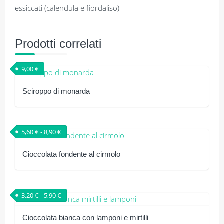
essiccati (calendula e fiordaliso)
Prodotti correlati
9,00
€
Sciroppo di monarda
Fascia di prezzo: da 5,60 € a 8,90 €
5,60
€
-
8,90
€
Cioccolata fondente al cirmolo
Questo
prodotto
Fascia di prezzo: da 3,20 € a 5,90 €
3,20
€
-
5,90
€
ha
più
Cioccolata bianca con lamponi e mirtilli