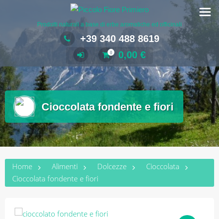
Salta
al
Prodotti naturali a base di erbe aromatiche ed officinali
contenuto
+39 340 488 8619
0,00
€
0
Cioccolata fondente e fiori
Home
Alimenti
Dolcezze
Cioccolata
Cioccolata fondente e fiori