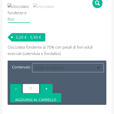
Fascia di prezzo: da 3,20 € a 5,90 €
3,20
€
-
5,90
€
Cioccolata fondente al 70% con petali di fiori eduli
essiccati (calendula e fiordaliso)
Contenuto
Cioccolata
fondente
e
AGGIUNGI AL CARRELLO
fiori
quantità