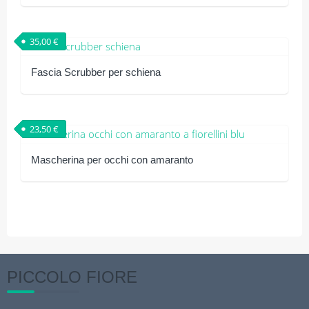
35,00
€
Fascia Scrubber per schiena
23,50
€
Mascherina per occhi con amaranto
Questo
prodotto
ha
più
varianti.
PICCOLO FIORE
Le
opzioni