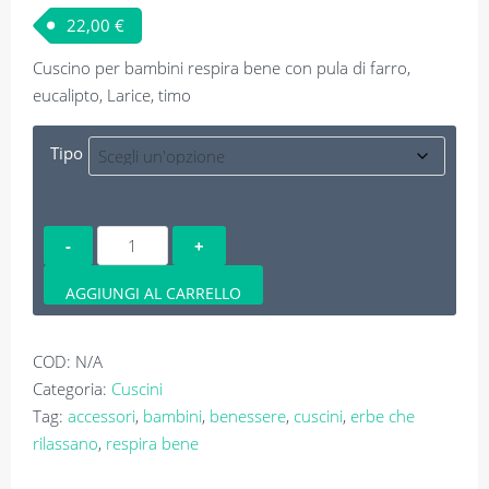
22,00
€
Cuscino per bambini respira bene con pula di farro,
eucalipto, Larice, timo
Tipo
Cuscino
per
bambini
AGGIUNGI AL CARRELLO
Respira
bene
COD:
N/A
quantità
Categoria:
Cuscini
Tag:
accessori
,
bambini
,
benessere
,
cuscini
,
erbe che
rilassano
,
respira bene