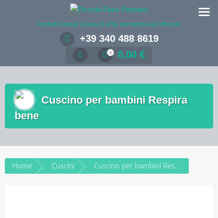
Salta
al
Prodotti naturali a base di erbe aromatiche ed officinali
contenuto
+39 340 488 8619
0,00
€
0
Cuscino per bambini Respira
bene
Home
Cuscini
Cuscino per bambini Respira bene