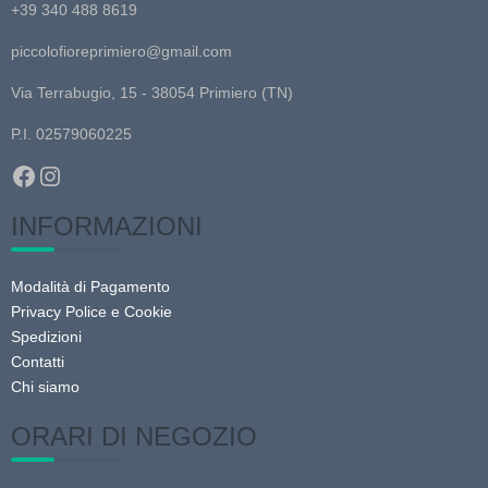
possono
+39 340 488 8619
essere
piccolofioreprimiero@gmail.com
scelte
nella
Via Terrabugio, 15 - 38054 Primiero (TN)
pagina
P.I. 02579060225
del
prodotto
Facebook
Instagram
INFORMAZIONI
Modalità di Pagamento
Privacy Police e Cookie
Spedizioni
Contatti
Chi siamo
ORARI DI NEGOZIO