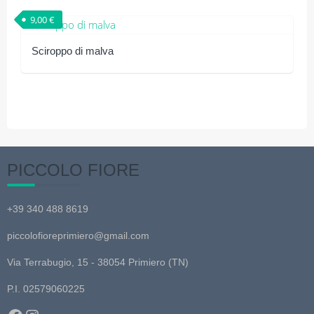
pagina
prodotto
9,00
€
del
ha
prodotto
più
Sciroppo di malva
varianti.
Le
opzioni
possono
essere
scelte
nella
PICCOLO FIORE
pagina
del
+39 340 488 8619
prodotto
piccolofioreprimiero@gmail.com
Via Terrabugio, 15 - 38054 Primiero (TN)
P.I. 02579060225