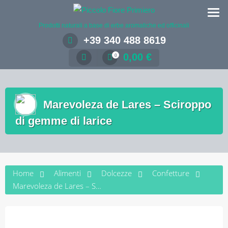
Salta
al
Prodotti naturali a base di erbe aromatiche ed officinali
contenuto
+39 340 488 8619
0,00
€
0
Marevoleza de Lares – Sciroppo
di gemme di larice
Home
Alimenti
Dolcezze
Confetture
Marevoleza de Lares – Sciroppo di gemme di larice