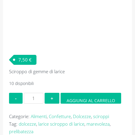
7,50
€
Sciroppo di gemme di larice
10 disponibili
Marevoleza
AGGIUNGI AL CARRELLO
de
Lares
Categorie:
Alimenti
,
Confetture
,
Dolcezze
,
sciroppi
-
Tag:
dolcezze
,
larice sciroppo di larice
,
marevoleza
,
Sciroppo
prelibatezza
di