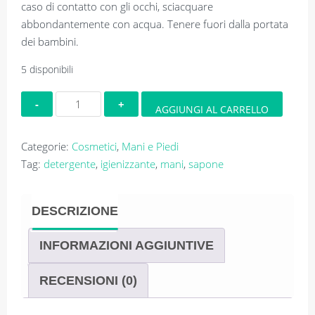
caso di contatto con gli occhi, sciacquare
abbondantemente con acqua. Tenere fuori dalla portata
dei bambini.
5 disponibili
Sapone
AGGIUNGI AL CARRELLO
mani
liquido
Categorie:
Cosmetici
,
Mani e Piedi
igienizzante
Tag:
detergente
,
igienizzante
,
mani
,
sapone
quantità
DESCRIZIONE
INFORMAZIONI AGGIUNTIVE
RECENSIONI (0)