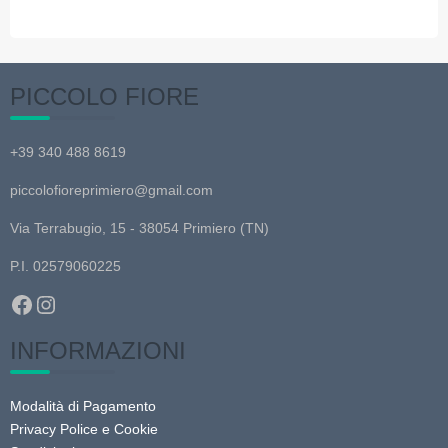
possono
essere
scelte
nella
PICCOLO FIORE
pagina
del
+39 340 488 8619
prodotto
piccolofioreprimiero@gmail.com
Via Terrabugio, 15 - 38054 Primiero (TN)
P.I. 02579060225
Facebook
Instagram
INFORMAZIONI
Modalità di Pagamento
Privacy Police e Cookie