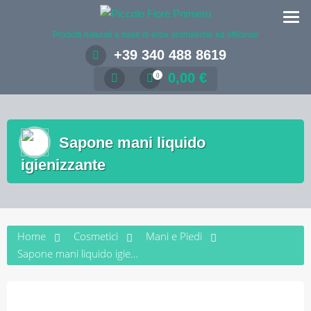
Salta
al
Prodotti naturali a base di erbe aromatiche ed officinali
contenuto
+39 340 488 8619
0,00
€
0
Sapone mani liquido
igienizzante
Home
Cosmetici
Mani e Piedi
Sapone mani liquido igienizzante