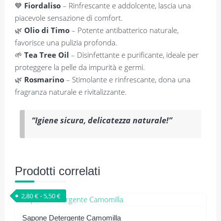
💙
Fiordaliso
– Rinfrescante e addolcente, lascia una
piacevole sensazione di comfort.
🌿
Olio di Timo
– Potente antibatterico naturale,
favorisce una pulizia profonda.
🌱
Tea Tree Oil
– Disinfettante e purificante, ideale per
proteggere la pelle da impurità e germi.
🌿
Rosmarino
– Stimolante e rinfrescante, dona una
fragranza naturale e rivitalizzante.
“Igiene sicura, delicatezza naturale!”
Prodotti correlati
Fascia di prezzo: da 2,80 € a 5,50 €
2,80
€
-
5,50
€
Sapone Detergente Camomilla