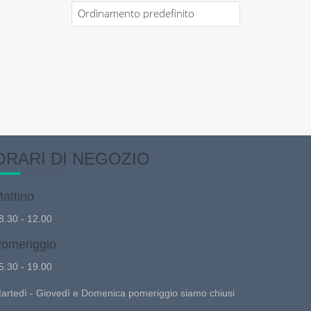
ORARI DI NEGOZIO
attino
8.30 - 12.00
omeriggio
5.30 - 19.00
artedì - Giovedì e Domenica pomeriggio siamo chiusi