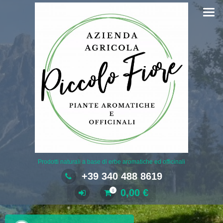
Salta
al
contenuto
Prodotti naturali a base di erbe aromatiche ed officinali
+39 340 488 8619
0,00
€
0