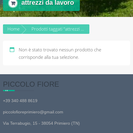
attrezzi da lavoro
Home
Prodotti taggati “attrezzi da lavoro”
Non è stato trovato nessun prodotto che
corrisponde alla tua selezione.
PICCOLO FIORE
+39 340 488 8619
piccolofioreprimiero@gmail.com
Via Terrabugio, 15 - 38054 Primiero (TN)