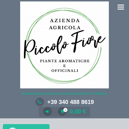
Salta
al
contenuto
Prodotti naturali a base di erbe aromatiche ed officinali
+39 340 488 8619
0,00
€
0