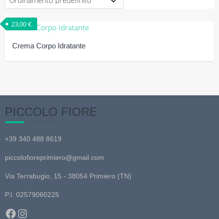
23,00
€
Crema Corpo Idratante
PICCOLO FIORE
+39 340 488 8619
piccolofioreprimiero@gmail.com
Via Terrabugio, 15 - 38054 Primiero (TN)
P.I. 02579060225
Facebook
Instagram