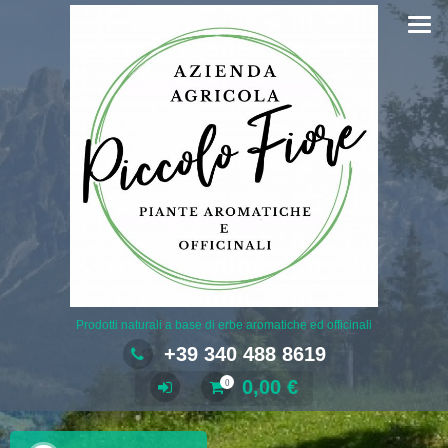
Salta
al
contenuto
Prodotti naturali a base di erbe aromatiche ed officinali
+39 340 488 8619
0,00
€
0