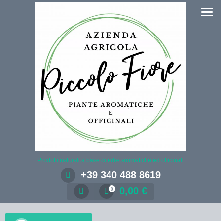
Salta
al
contenuto
Prodotti naturali a base di erbe aromatiche ed officinali
+39 340 488 8619
0,00
€
0