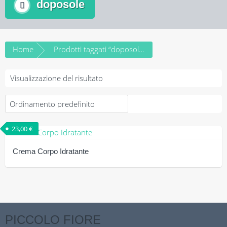
doposole
Home
Prodotti taggati “doposole”
Visualizzazione del risultato
23,00
€
Crema Corpo Idratante
PICCOLO FIORE