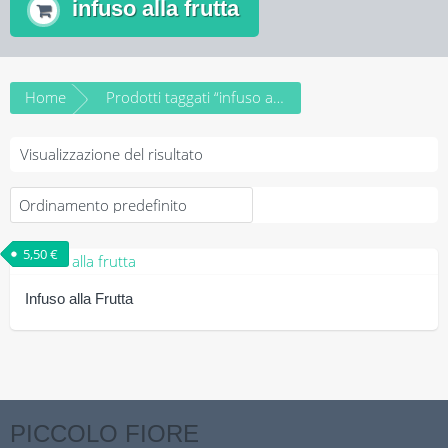
infuso alla frutta
Home
Prodotti taggati “infuso alla frutta”
Visualizzazione del risultato
5,50
€
Infuso alla Frutta
Questo
prodotto
ha
più
PICCOLO FIORE
varianti.