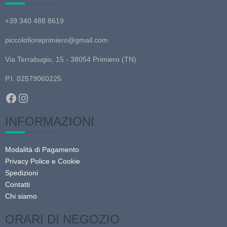
Le
+39 340 488 8619
opzioni
possono
piccolofioreprimiero@gmail.com
essere
scelte
Via Terrabugio, 15 - 38054 Primiero (TN)
nella
P.I. 02579060225
pagina
Facebook
Instagram
del
prodotto
INFORMAZIONI
Modalità di Pagamento
Privacy Police e Cookie
Spedizioni
Contatti
Chi siamo
ORARI DI NEGOZIO