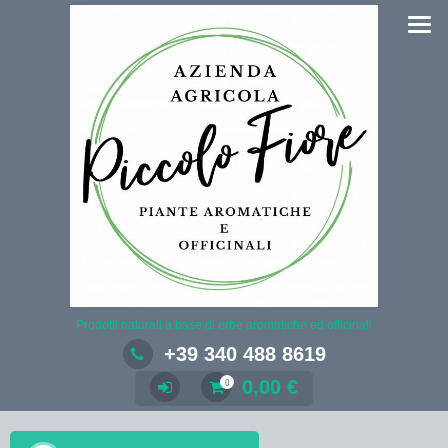
Salta
al
contenuto
Prodotti naturali a base di erbe aromatiche ed officinali
+39 340 488 8619
0,00
€
0