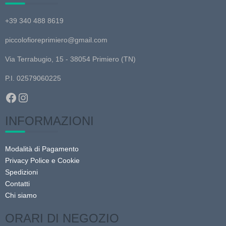
Le
+39 340 488 8619
opzioni
possono
piccolofioreprimiero@gmail.com
essere
scelte
Via Terrabugio, 15 - 38054 Primiero (TN)
nella
P.I. 02579060225
pagina
Facebook
Instagram
del
prodotto
INFORMAZIONI
Modalità di Pagamento
Privacy Police e Cookie
Spedizioni
Contatti
Chi siamo
ORARI DI NEGOZIO