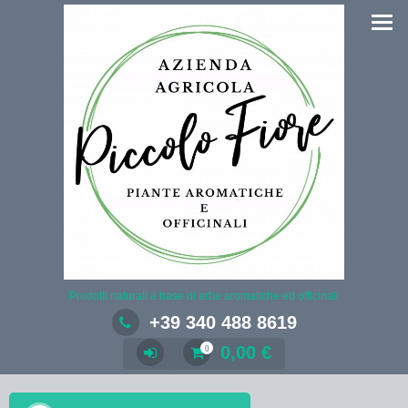
Salta
al
contenuto
Prodotti naturali a base di erbe aromatiche ed officinali
+39 340 488 8619
0,00
€
0