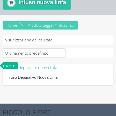
infuso nuova linfa
Home
Prodotti taggati “infuso nuova linfa”
Visualizzazione del risultato
6,50
€
Infuso Depurativo Nuova Linfa
Questo
prodotto
ha
più
PICCOLO FIORE
varianti.