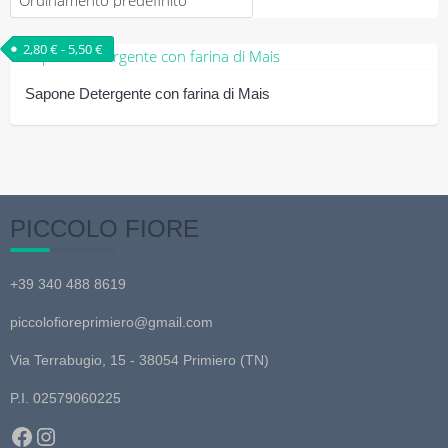
Fascia di prezzo: da 2,80 € a 5,50 €
2,80
€
-
5,50
€
Sapone Detergente con farina di Mais
Questo
prodotto
ha
più
PICCOLO FIORE
varianti.
Le
+39 340 488 8619
opzioni
possono
piccolofioreprimiero@gmail.com
essere
scelte
Via Terrabugio, 15 - 38054 Primiero (TN)
nella
P.I. 02579060225
pagina
Facebook
Instagram
del