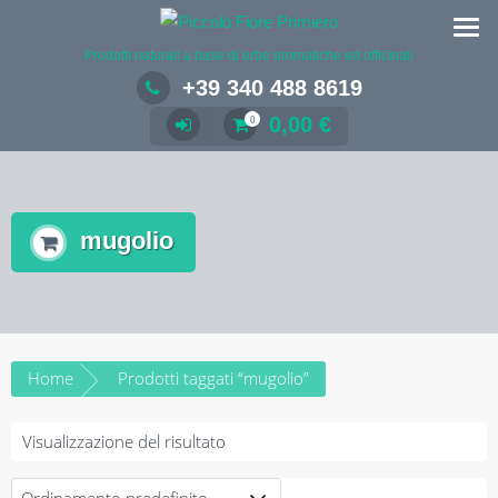
Salta
al
Prodotti naturali a base di erbe aromatiche ed officinali
contenuto
+39 340 488 8619
0,00
€
0
mugolio
Home
Prodotti taggati “mugolio”
Visualizzazione del risultato