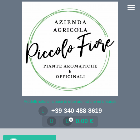
Salta
al
contenuto
Prodotti naturali a base di erbe aromatiche ed officinali
+39 340 488 8619
0,00
€
0