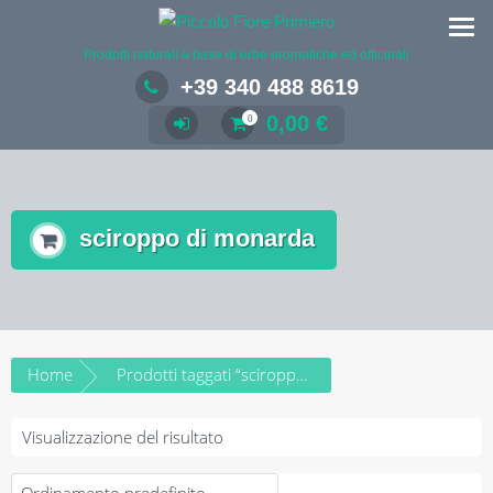
Salta
al
Prodotti naturali a base di erbe aromatiche ed officinali
contenuto
+39 340 488 8619
0,00
€
0
sciroppo di monarda
Home
Prodotti taggati “sciroppo di monarda”
Visualizzazione del risultato