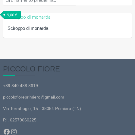
9,00
€
Sciroppo di monarda
PICCOLO FIORE
+39 340 488 8619
piccolofioreprimiero@gmail.com
Via Terrabugio, 15 - 38054 Primiero (TN)
P.I. 02579060225
Facebook
Instagram