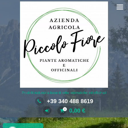
Salta
al
contenuto
Prodotti naturali a base di erbe aromatiche ed officinali
+39 340 488 8619
0,00
€
0