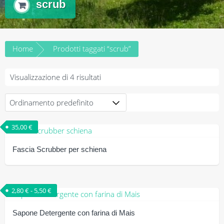
scrub
Home
Prodotti taggati “scrub”
Visualizzazione di 4 risultati
35,00
€
Fascia Scrubber per schiena
Fascia di prezzo: da 2,80 € a 5,50 €
2,80
€
-
5,50
€
Sapone Detergente con farina di Mais