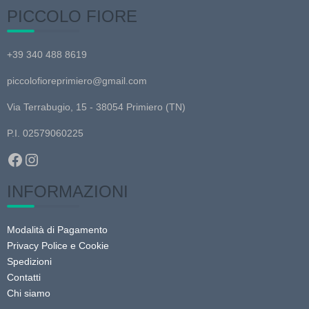
nella
PICCOLO FIORE
Le
pagina
opzioni
del
possono
+39 340 488 8619
prodotto
essere
piccolofioreprimiero@gmail.com
scelte
nella
Via Terrabugio, 15 - 38054 Primiero (TN)
pagina
P.I. 02579060225
del
prodotto
Facebook
Instagram
INFORMAZIONI
Modalità di Pagamento
Privacy Police e Cookie
Spedizioni
Contatti
Chi siamo