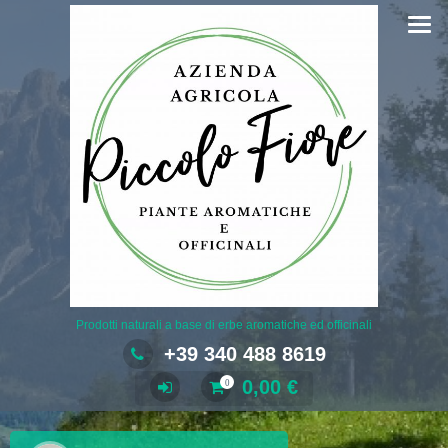
Salta
al
contenuto
Prodotti naturali a base di erbe aromatiche ed officinali
+39 340 488 8619
0,00
€
0