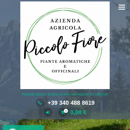
Salta
al
contenuto
Prodotti naturali a base di erbe aromatiche ed officinali
+39 340 488 8619
0,00
€
0