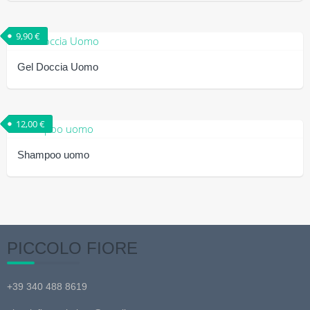
9,90
€
Gel Doccia Uomo
12,00
€
Shampoo uomo
PICCOLO FIORE
+39 340 488 8619