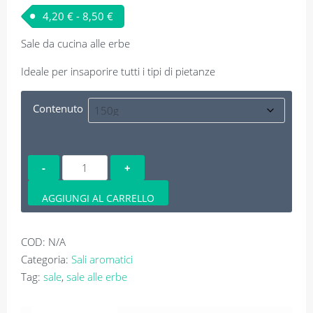
Fascia di prezzo: da 4,20 € a 8,50 €
4,20
€
-
8,50
€
Sale da cucina alle erbe
Ideale per insaporire tutti i tipi di pietanze
Contenuto
Sale
alle
erbe
AGGIUNGI AL CARRELLO
quantità
COD:
N/A
Categoria:
Sali aromatici
Tag:
sale
,
sale alle erbe