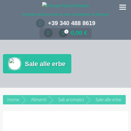
Salta
al
Prodotti naturali a base di erbe aromatiche ed officinali
contenuto
+39 340 488 8619
0,00
€
0
Sale alle erbe
Home
Alimenti
Sali aromatici
Sale alle erbe