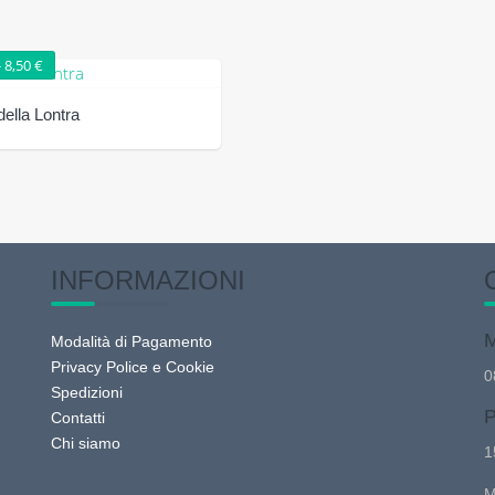
Fascia di prezzo: da 4,20 € a 8,50 €
-
8,50
€
della Lontra
to
.
INFORMAZIONI
M
Modalità di Pagamento
o
Privacy Police e Cookie
0
Spedizioni
P
Contatti
Chi siamo
1
M