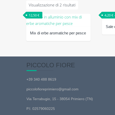
Visualizzazione di 2 risultati
12,50
€
4,20
€
Sale 
Mix di erbe aromatiche per pesce
Questo
prodot
ha
più
varianti
PICCOLO FIORE
Le
opzioni
+39 340 488 8619
posson
essere
piccolofioreprimiero@gmail.com
scelte
Via Terrabugio, 15 - 38054 Primiero (TN)
nella
pagina
P.I. 02579060225
del