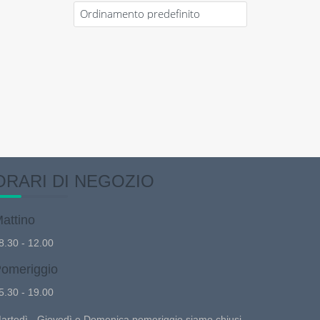
ORARI DI NEGOZIO
attino
8.30 - 12.00
omeriggio
5.30 - 19.00
artedì - Giovedì e Domenica pomeriggio siamo chiusi