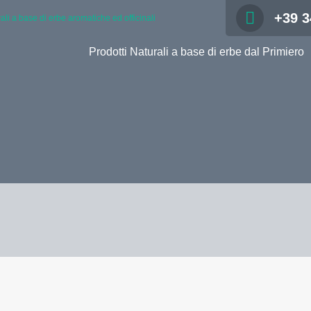
+39 3
rali a base di erbe aromatiche ed officinali
Prodotti Naturali a base di erbe dal Primiero