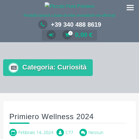
Salta
al
Prodotti naturali a base di erbe aromatiche ed officinali
contenuto
+39 340 488 8619
0,00
€
0
Categoria:
Curiosità
Primiero Wellness 2024
Febbraio 14, 2024
C77
Nessun